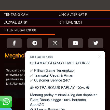
TENTANG KAMI
LINK ALTERNATIF
JADWAL BANK
RTP LIVE SLOT
FITUR MEGAHOKI88
Megahoki88 Situs Slot RTP Tertinggi dan
MEGAHOKI88
Terbaik di Indonesia
SELAMAT DATANG DI MEGAHOKI88
✅ Pilihan Game Terlengkap
Sebagai bandar judi online terbesar dan terpercaya, situs kami juga telah
✅ Transaksi Cepat & Aman
menyediakan Link Resmi untuk memudahkan pemain agar terhindar dari
✅ Customer Service 24/7
pemblokiran internet positif atau nawala. Situs resmi kami menyediakan
Link Alternatif agar dapat mengakses
Megahoki88 Login
.
🎁 EXTRA BONUS PARLAY 100% 🎁
Menang parlay minimal 4 leg dan dapatkan
Extra Bonus hingga 100% bersama
SportGG
⚽️ 4 Leg ➜ Bonus 10%